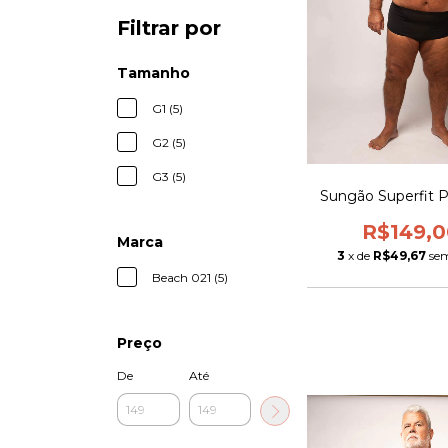
Filtrar por
Tamanho
G1 (5)
G2 (5)
G3 (5)
Sungão Superfit P
R$149,0
Marca
3
x de
R$49,67
sem
Beach 021 (5)
Preço
De
Até