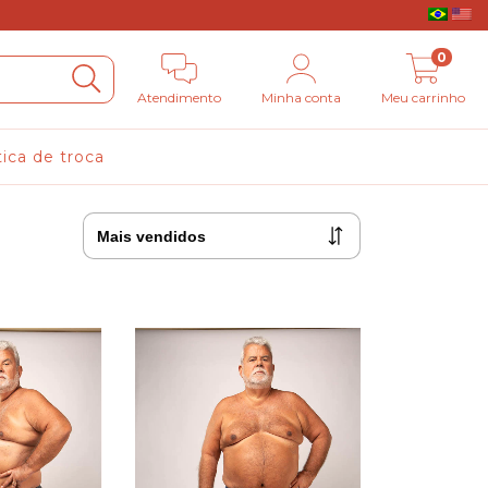
0
Atendimento
Minha conta
Meu carrinho
tica de troca