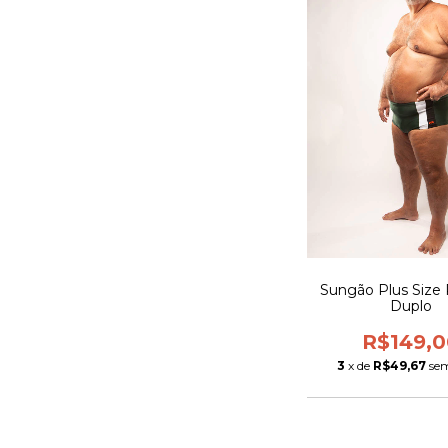
Sungão Plus Size
Duplo
R$149,0
3
x de
R$49,67
sem