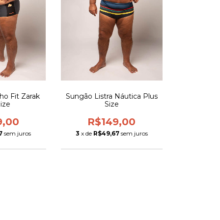
ho Fit Zarak
Sungão Listra Náutica Plus
Size
Size
9,00
R$149,00
7
sem juros
3
x de
R$49,67
sem juros