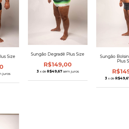
Sungão Degradê Plus Size
lus Size
Sungão Bolsin
Plus 
R$149,00
0
R$14
3
x de
R$49,67
sem juros
 juros
3
x de
R$49,6