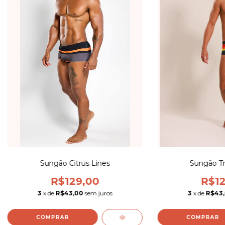
Sungão Citrus Lines
Sungão Tro
R$129,00
R$12
3
x de
R$43,00
sem juros
3
x de
R$43
COMPRAR
COMPRAR