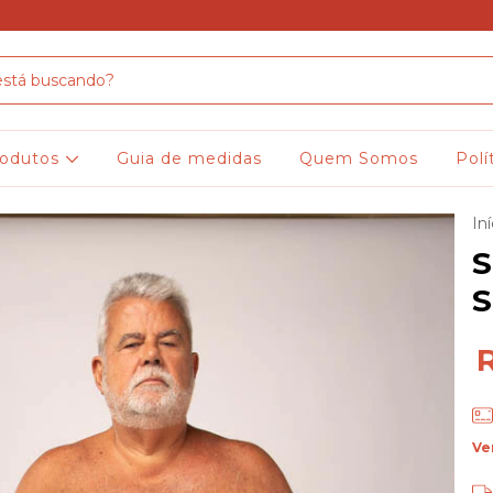
rodutos
Guia de medidas
Quem Somos
Polí
Iní
S
S
Ve