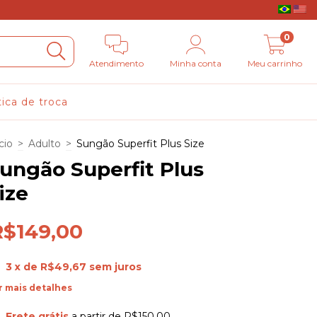
0
Atendimento
Minha conta
Meu carrinho
tica de troca
cio
>
Adulto
>
Sungão Superfit Plus Size
ungão Superfit Plus
ize
R$149,00
3
x de
R$49,67
sem juros
r mais detalhes
Frete grátis
a partir de
R$150,00