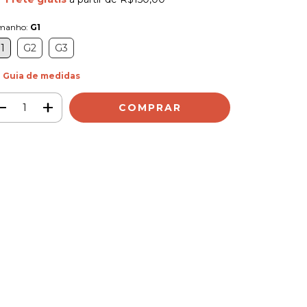
manho:
G1
1
G2
G3
Guia de medidas